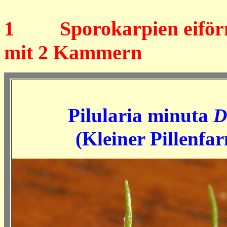
1
Sporokarpien eiförmig,
mit 2 Kammern
Pilularia minuta
D
(Kleiner
Pillenfar