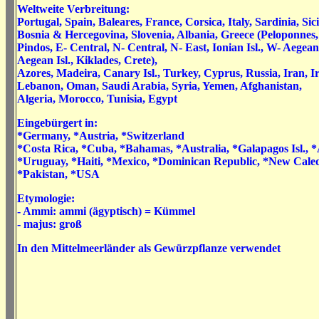
Weltweite Verbreitung:
Portugal, Spain, Baleares, France, Corsica, Italy, Sardinia, Si
Bosnia & Hercegovina, Slovenia, Albania, Greece (Peloponnes, 
Pindos, E- Central, N- Central, N- East, Ionian Isl., W- Aegean 
Aegean Isl., Kiklades, Crete),
Azores, Madeira, Canary Isl., Turkey, Cyprus, Russia, Iran, Ir
Lebanon, Oman, Saudi Arabia, Syria, Yemen, Afghanistan,
Algeria, Morocco, Tunisia, Egypt
Eingebürgert in:
*Germany, *Austria, *Switzerland
*Costa Rica, *Cuba, *Bahamas, *Australia, *Galapagos Isl., *
*Uruguay, *Haiti, *Mexico, *Dominican Republic, *New Caled
*Pakistan, *USA
Etymologie:
- Ammi: ammi (ägyptisch) = Kümmel
- majus: groß
In den Mittelmeerländer als Gewürzpflanze verwendet