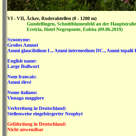
VI - VII, Äcker, Ruderalstellen (0 - 1200 m)
Gundelfingen, Schnittblumenfeld an der Hauptstraße (
Eretria, Hotel Negroponte, Euböa (09.06.2019)
Synonyme:
Großes Ammei
A
mmi glaucifolium
L.
,
Ammi intermedium
DC.
,
Ammi topalii
B
English name:
Large Bullwort
Nom francais:
Ammi élevé
Nome italiano:
Visnaga maggiore
Verbreitung in Deutschland:
Stellenweise eingebürgerter Neophyt
Gefährdung in Deutschland:
Nicht anwendbar