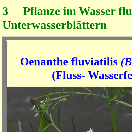
3
Pflanze im Wasser flut
Unterwasserblättern
Oenanthe fluviatilis
(B
(Fluss- Wasserf