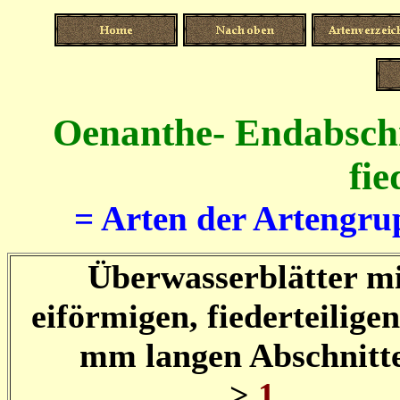
Oenanthe- Endabschni
fie
= Arten der Artengru
Überwasserblätter m
eiförmigen, fiederteiligen
mm langen Abschnitt
>
1