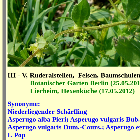
III - V, Ruderalstellen, Felsen, Baumschule
Botanischer Garten Berlin (25.05.201
Lierheim, Hexenküche (17.05.2012)
Synonyme:
Niederliegender Schärfling
Asperugo alba Pieri; Asperugo vulgaris Bub.
Asperugo vulgaris Dum.-Cours.; Asperugo e
I. Pop