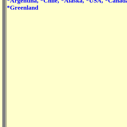
*Argentina, *Chile, *Alaska, *USA, *Canad
*Greenland