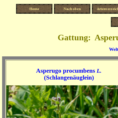
Gattung: Asperu
Welt
Asperugo procumbens
L.
(Schlangenäuglein)