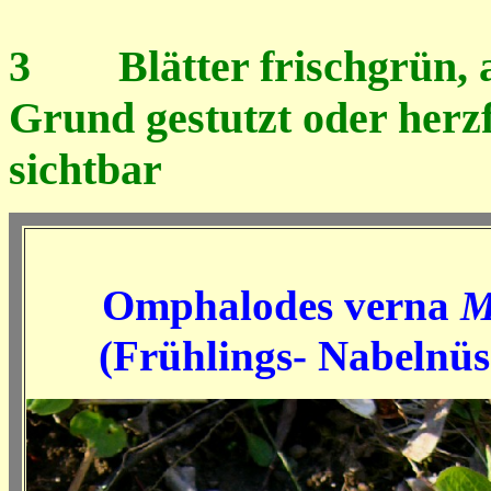
3
Blätter frischgrün, 
Grund gestutzt oder herz
sichtbar
Omphalodes verna
M
(Frühlings- Nabelnüs