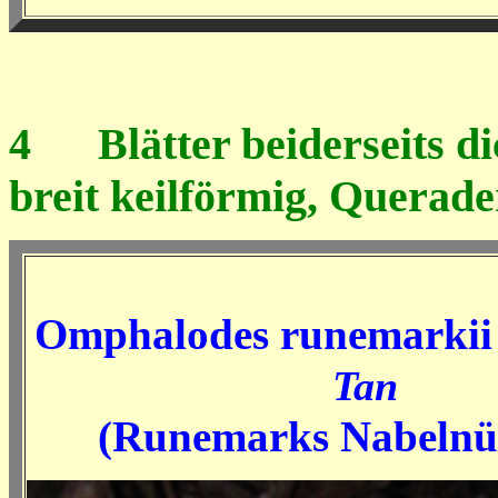
4
Blätter beiderseits di
breit keilförmig, Querad
Omphalodes runemarkii
Tan
(Runemarks Nabelnü