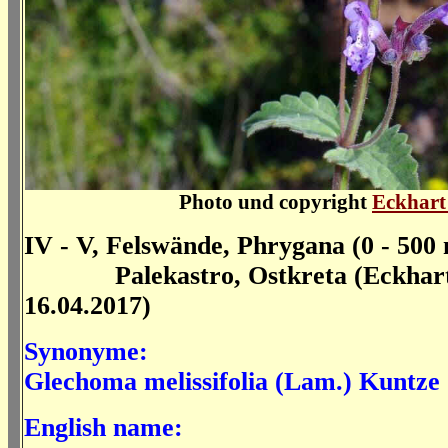
Photo und copyright
Eckhar
IV - V, Felswände, Phrygana (0 - 500
Palekastro, Ostkreta (Eckhart 
16.04.2017)
Synonyme:
Glechoma melissifolia (Lam.) Kuntze
English name: