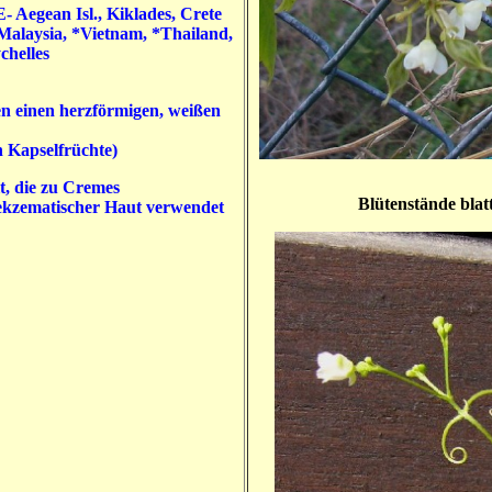
E- Aegean Isl., Kiklades, Crete
Malaysia, *Vietnam, *Thailand,
chelles
n einen herzförmigen, weißen
n Kapselfrüchte)
t, die zu Cremes
Blütenstände blatt
 ekzematischer Haut verwendet