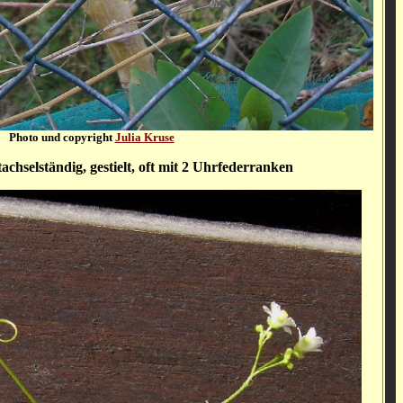
Photo und copyright
Julia Kruse
achselständig, gestielt, oft mit 2 Uhrfederranken