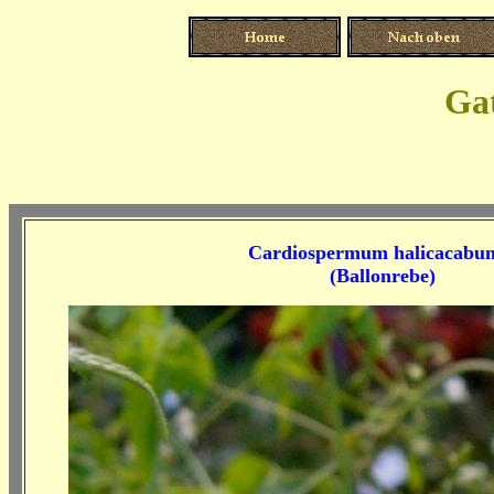
Ga
Cardiospermum halicacab
(Ballonrebe)