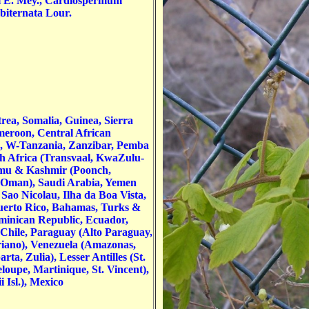
 E. Mey., Cardiospermum
biternata Lour.
rea, Somalia, Guinea, Sierra
meroon, Central African
a, W-Tanzania, Zanzibar, Pemba
h Africa (Transvaal, KwaZulu-
ammu & Kashmir (Poonch,
& Oman), Saudi Arabia, Yemen
Sao Nicolau, Ilha da Boa Vista,
 Puerto Rico, Bahamas, Turks &
ominican Republic, Ecuador,
 Chile, Paraguay (Alto Paraguay,
riano), Venezuela (Amazonas,
ta, Zulia), Lesser Antilles (St.
eloupe, Martinique, St. Vincent),
 Isl.), Mexico