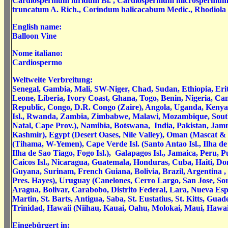
Cardiospermum luridum Bl. , Cardiospermum microspermum
truncatum A. Rich., Corindum halicacabum Medic., Rhodiola 
English name:
Balloon Vine
Nome italiano:
Cardiospermo
Weltweite Verbreitung:
Senegal, Gambia, Mali, SW-Niger, Chad, Sudan, Ethiopia, Erit
Leone, Liberia, Ivory Coast, Ghana, Togo, Benin, Nigeria, Ca
Republic, Congo, D.R. Congo (Zaire), Angola, Uganda, Keny
Isl., Rwanda, Zambia, Zimbabwe, Malawi, Mozambique, Sout
Natal, Cape Prov.), Namibia, Botswana, India, Pakistan, J
Kashmir), Egypt (Desert Oases, Nile Valley), Oman (Mascat 
(Tihama, W-Yemen), Cape Verde Isl. (Santo Antao Isl., Ilha de 
Ilha de Sao Tiago, Fogo Isl.), Galapagos Isl., Jamaica, Peru,
Caicos Isl., Nicaragua, Guatemala, Honduras, Cuba, Haiti, D
Guyana, Surinam, French Guiana, Bolivia, Brazil, Argentina ,
Pres. Hayes), Uruguay (Canelones, Cerro Largo, San Jose, So
Aragua, Bolivar, Carabobo, Distrito Federal, Lara, Nueva Espar
Martin, St. Barts, Antigua, Saba, St. Eustatius, St. Kitts, Guad
Trinidad, Hawaii (Niihau, Kauai, Oahu, Molokai, Maui, Hawaii
Eingebürgert in: