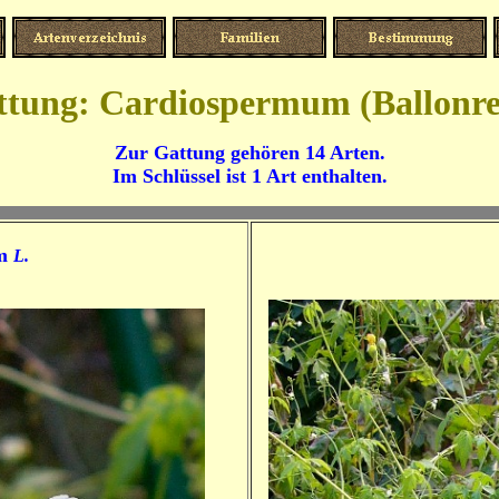
ttung: Cardiospermum (Ballonre
Zur Gattung gehören 14 Arten.
Im Schlüssel ist 1 Art enthalten.
um
L.