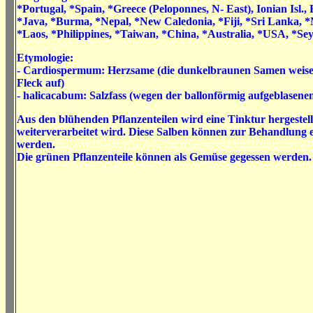
*Portugal, *Spain, *Greece (Peloponnes, N- East), Ionian Isl., 
*Java, *Burma, *Nepal, *New Caledonia, *Fiji, *Sri Lanka, *
*Laos, *Philippines, *Taiwan, *China, *Australia, *USA, *Sey
Etymologie:
- Cardiospermum: Herzsame (
die dunkelbraunen Samen weise
Fleck auf)
- halicacabum: Salzfass (wegen der ballonförmig aufgeblasene
Aus den blühenden Pflanzenteilen wird eine Tinktur hergestell
weiterverarbeitet wird. Diese Salben können zur Behandlung
werden.
Die grünen Pflanzenteile können als Gemüse gegessen werden.