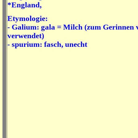
*England,
Etymologie:
- Galium:
gala = Milch (zum Gerinnen 
verwende
t)
- spurium: fasch, unecht