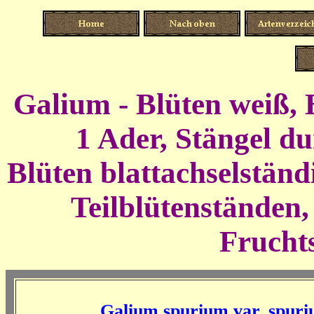
Galium - Blüten weiß,
1 Ader
, Stängel d
Blüten blattachselständ
Teilblütenständen,
Fruchts
Galium spurium var. spur