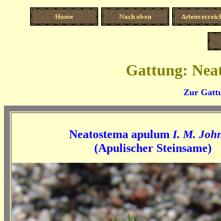
Gattung: Nea
Zur Gattu
Neatostema apulum
I. M. John
(Apulischer Steinsame)