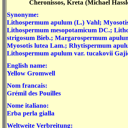
Cheronissos, Kreta (Michael Hassl
Synonyme:
Lithospermum apulum (L.) Vahl; Myosotis
Lithospermum mesopotamicum DC.; Lit
strigosum Bieb.; Margarospermum apulum
Myosotis lutea Lam.; Rhytispermum apul
Lithospermum apulum var. tucakovii Gaji
English name:
Yellow Gromwell
Nom francais:
Grémil des Pouilles
Nome italiano:
Erba perla gialla
Weltweite Verbreitung: