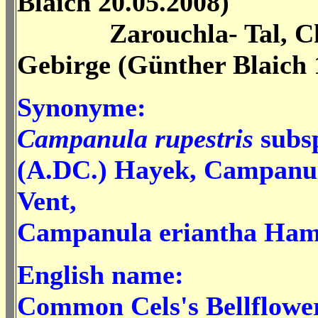
Blaich 20.05.2008)
Zarouchla- Tal, Ch
Gebirge (Günther Blaich 
Synonyme:
Campanula rupestris
subs
(A.DC.) Hayek, Campanu
Vent,
Campanula eriantha Ha
English name:
Common Cels's Bellflowe