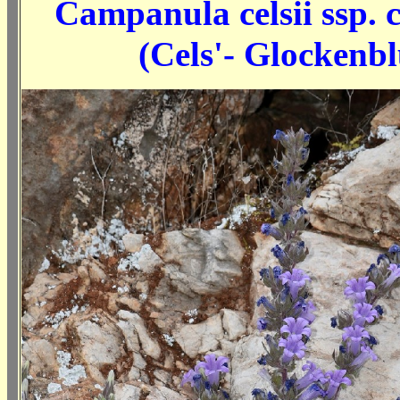
Campanula celsii ssp. c
(Cels'- Glockenb