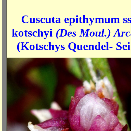
Cuscuta epithymum ss
kotschyi
(Des Moul.) Arc
(Kotschys Quendel- Sei